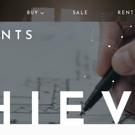
BUY
SALE
RENT
ENTS
H
I
E