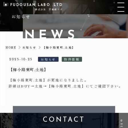
FUDOUSAN LABO .LTD
株式会社 不動産ラボ
お知らせ
N
E
W
S
【梅小路東町.土地】
HOME
お知らせ
お知らせ
物件情報
2025-10-25
【梅小路東町.土地】
【梅小路東町.土地】が更地になりました。
詳細はBUY→土地→【梅小路東町.土地】にてご確認下さい。
CONTACT