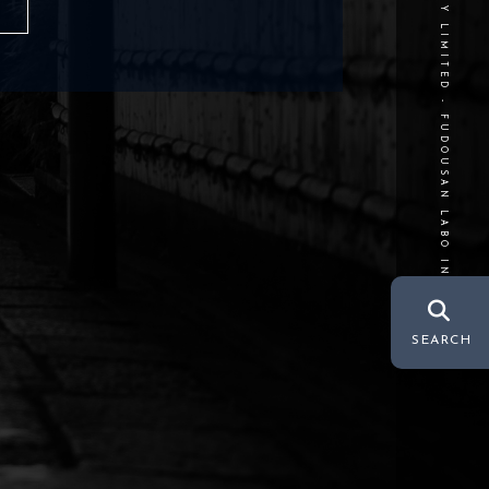
©REAL ESTATE COMPANY LIMITED - FUDOUSAN LABO INC.
SEARCH