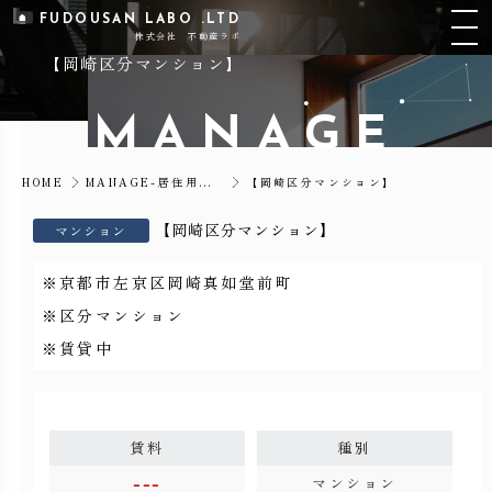
FUDOUSAN LABO .LTD
株式会社 不動産ラボ
【岡崎区分マンション】
M
A
N
A
G
E
【岡崎区分マンション】
HOME
MANAGE-居住用物件
【岡崎区分マンション】
マンション
※京都市左京区岡崎真如堂前町
※区分マンション
※賃貸中
賃料
種別
---
マンション