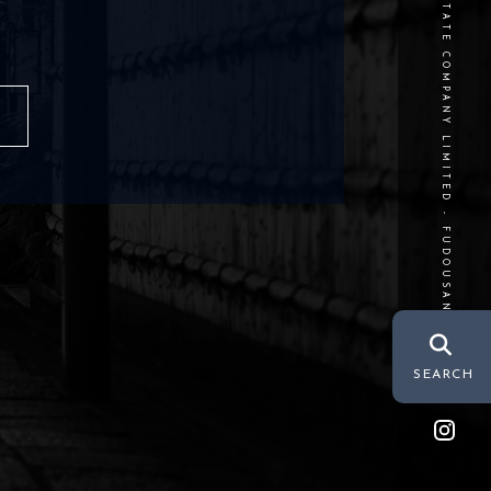
©REAL ESTATE COMPANY LIMITED - FUDOUSAN LABO INC.
SEARCH